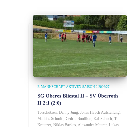
2. MANNSCHAFT
AKTIVEN SAISON 2 2026/27
SG Oberes Bliestal II – SV Überroth
II 2:1 (2:0)
Torschützen: Danny Jung, Jonas Hauch Aufstellung:
Mathias Schmitt, Cedric Boullion, Kai Schuch, Tom
Kreutzer, Niklas Backes, Alexander Maurer, Lukas