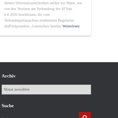
diesem Informationsschreiben stellen wir Ihnen, wie
von den Vereinen am Verbandstag des SFVam
6.6.2026 beschlossen, die vom
Verbandsspielausschuss erarbeiteten Regularien
desPilotprojektes „Gemischtes Spielen
Weiterlesen
Archiv
A
r
c
h
Suche
i
v
S