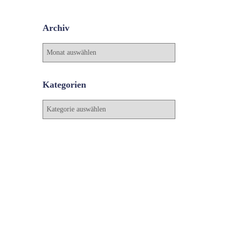
Archiv
A
r
c
h
Kategorien
i
v
K
a
t
e
g
o
r
i
e
n