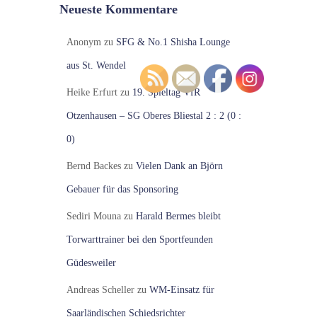
Neueste Kommentare
Anonym
zu
SFG & No.1 Shisha Lounge
aus St. Wendel
Heike Erfurt
zu
19. Spieltag VfR
Otzenhausen – SG Oberes Bliestal 2 : 2 (0 :
0)
Bernd Backes
zu
Vielen Dank an Björn
Gebauer für das Sponsoring
Sediri Mouna
zu
Harald Bermes bleibt
Torwarttrainer bei den Sportfeunden
Güdesweiler
Andreas Scheller
zu
WM-Einsatz für
Saarländischen Schiedsrichter