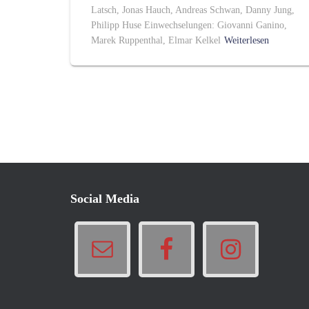
Latsch, Jonas Hauch, Andreas Schwan, Danny Jung,
Philipp Huse Einwechselungen: Giovanni Ganino,
Marek Ruppenthal, Elmar Kelkel
Weiterlesen
Social Media