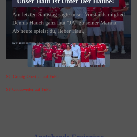
Unser Haui Ist Unter Der Haube!
Am letzten Samstag sagte unser Vorstandsmitglied
Dennis Hauch ganz laut "JA" zu seiner Marina.
Ab heute spielst du, lieber Haui,
BY
ALFRED ERFURT
8. AUGUST 2026
SG Gronig-Oberthal auf FuPa
SF Güdesweiler auf FuPa