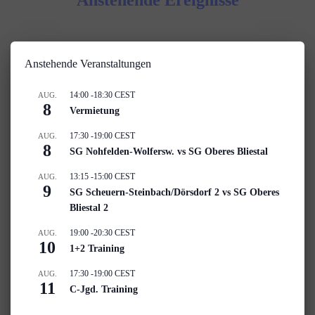
Anstehende Ereignisse
Anstehende Veranstaltungen
14:00
-
18:30
CEST
AUG.
8
Vermietung
17:30
-
19:00
CEST
AUG.
8
SG Nohfelden-Wolfersw. vs SG Oberes Bliestal
13:15
-
15:00
CEST
AUG.
9
SG Scheuern-Steinbach/Dörsdorf 2 vs SG Oberes
Bliestal 2
19:00
-
20:30
CEST
AUG.
10
1+2 Training
17:30
-
19:00
CEST
AUG.
11
C-Jgd. Training