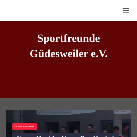
N
A
V
I
Sportfreunde
G
A
Güdesweiler e.V.
T
I
O
N
U
M
S
C
H
A
L
T
E
N
VEREIN ALLGEMEIN