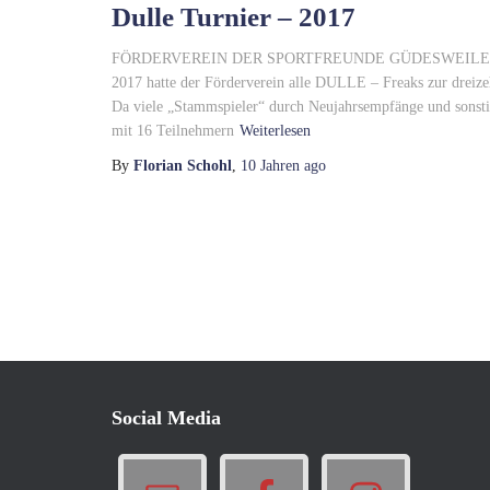
Dulle Turnier – 2017
FÖRDERVEREIN DER SPORTFREUNDE GÜDESWEILER 13.
2017 hatte der Förderverein alle DULLE – Freaks zur d
Da viele „Stammspieler“ durch Neujahrsempfänge und sonstig
mit 16 Teilnehmern
Weiterlesen
By
Florian Schohl
,
10 Jahren
ago
Social Media