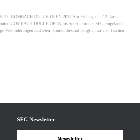
 GOMBACH DULLE OPEN 2017 Am Freitag, den 13. Januar
reizehnten GOMBACH DULLE OPEN ins Sportheim der SFG eingeladen.
e Verhinderungen ausfielen, konnte diesmal lediglich an vier Tischen
SFG Newsletter
Newsletter