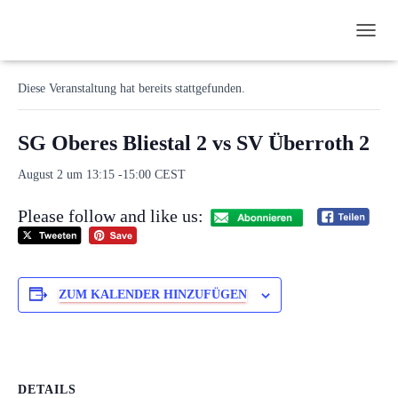
N
« Alle Veranstaltungen
A
V
Diese Veranstaltung hat bereits stattgefunden.
I
G
A
SG Oberes Bliestal 2 vs SV Überroth 2
T
I
August 2 um 13:15
-
15:00
CEST
O
N
Please follow and like us:
U
M
S
C
H
ZUM KALENDER HINZUFÜGEN
A
L
T
E
N
DETAILS