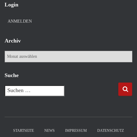
Login
ANMELDEN
Archiv
A
r
c
h
Suche
i
v
S
u
c
h
e
n
n
STARTSEITE
NEWS
IMPRESSUM
DATENSCHUTZ
a