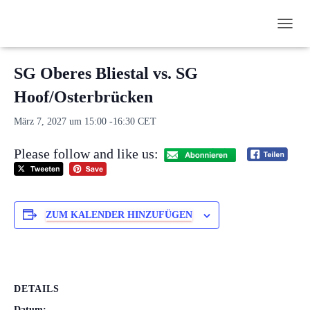
N
« Alle Veranstaltungen
A
V
SG Oberes Bliestal vs. SG
I
G
Hoof/Osterbrücken
A
T
März 7, 2027 um 15:00
-
16:30
CET
I
O
Please follow and like us:
N
U
M
S
C
ZUM KALENDER HINZUFÜGEN
H
A
L
T
E
N
DETAILS
Datum: