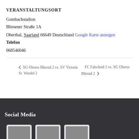
VERANSTALTUNGSORT
Gombachstadion
Bliesener Straße 1A
Oberthal
,
Saarland
66649
Deutschland
Google Karte anzeigen
Telefon
068546046
FC Falscheid 2 vs. SG Oberes
SG Oberes Bliestal 2 vs. SV Victoria
St. Wendel 2
Bliestal 2
Social Media