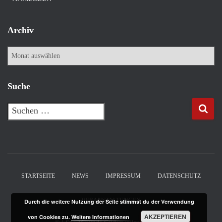
Archiv
A
r
c
h
Suche
i
v
S
u
c
h
e
n
n
STARTSEITE
NEWS
IMPRESSUM
DATENSCHUTZ
a
c
VERANSTALTUNGEN
Durch die weitere Nutzung der Seite stimmst du der Verwendung
h
AKZEPTIEREN
:
von Cookies zu.
Weitere Informationen