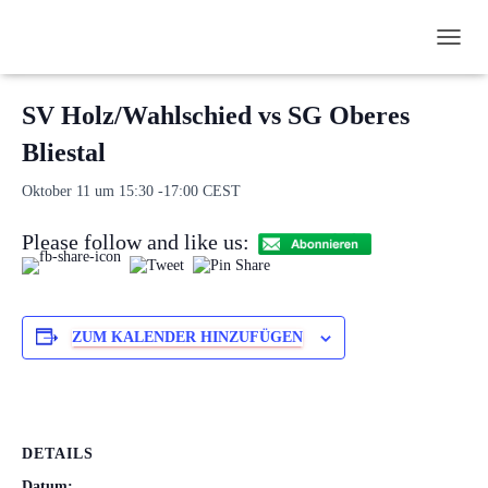
N
« Alle Veranstaltungen
A
V
SV Holz/Wahlschied vs SG Oberes
I
G
Bliestal
A
T
Oktober 11 um 15:30
-
17:00
CEST
I
O
Please follow and like us:
N
U
M
S
C
ZUM KALENDER HINZUFÜGEN
H
A
L
T
E
N
DETAILS
Datum: