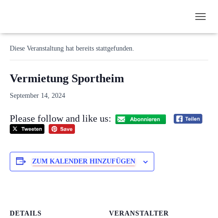
N
« Alle Veranstaltungen
A
V
Diese Veranstaltung hat bereits stattgefunden.
I
G
A
Vermietung Sportheim
T
I
September 14, 2024
O
N
Please follow and like us:
U
M
S
C
H
ZUM KALENDER HINZUFÜGEN
A
L
T
E
N
DETAILS
VERANSTALTER