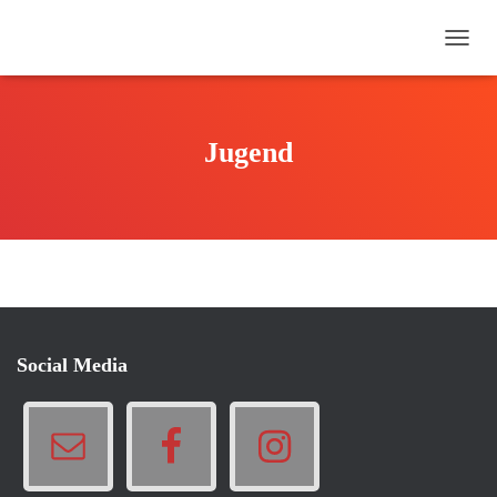
N
A
V
I
G
Jugend
A
T
I
O
N
U
M
S
C
H
Social Media
A
L
T
E
N