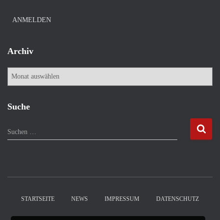
ANMELDEN
Archiv
A
r
c
h
Suche
i
v
S
Suchen …
u
c
h
e
n
n
STARTSEITE
NEWS
IMPRESSUM
DATENSCHUTZ
a
c