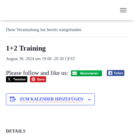
N
« Alle Veranstaltungen
A
V
Diese Veranstaltung hat bereits stattgefunden.
I
G
A
1+2 Training
T
I
August 30, 2024 um 19:00
-
20:30
CEST
O
N
Please follow and like us:
U
M
S
C
H
ZUM KALENDER HINZUFÜGEN
A
L
T
E
N
DETAILS