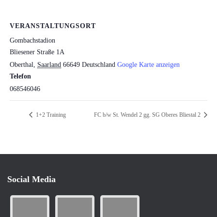
VERANSTALTUNGSORT
Gombachstadion
Bliesener Straße 1A
Oberthal
,
Saarland
66649
Deutschland
Google Karte anzeigen
Telefon
068546046
1+2 Training
FC b/w St. Wendel 2 gg. SG Oberes Bliestal 2
Social Media