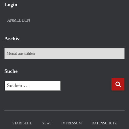
Login
ANMELDEN
Archiv
A
r
c
h
Suche
i
v
S
u
c
h
e
n
n
STARTSEITE
NEWS
IMPRESSUM
DATENSCHUTZ
a