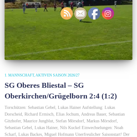
1. MANNSCHAFT
AKTIVEN SAISON 2026/27
SG Oberes Bliestal – SG
Oberkirchen/Grügelborn 2:4 (1:2)
Torschützen: Sebastian Gebel, Lukas Hainer Aufstellung: Lukas
Dorscheid, Richard Ermisch, Elias Jochum, Andreas Bauer, Sebastian
Gitzhofer, Maurice Jungblut, Stefan Mörsdorf, Markus Mörsdorf,
Sebastian Gebel, Lukas Hainer, Nils Kuckel Einwechselungen: Noah
Scharf, Lukas Backes, Miguel Hofmann Unerfreulicher Saisonstart! Der