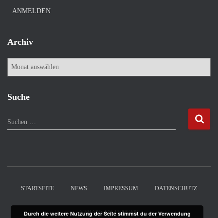
ANMELDEN
Archiv
A
r
c
h
Suche
i
v
S
Suchen …
u
c
h
e
n
n
STARTSEITE
NEWS
IMPRESSUM
DATENSCHUTZ
a
c
VERANSTALTUNGEN
Durch die weitere Nutzung der Seite stimmst du der Verwendung
h