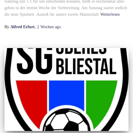
Samstag mit 5:1 für uns entscheiden konnten, heißt es nocheinmal alles
geben in der letzten Woche der Vorbereitung. Am Sonntag startet endlich
die neue Spielzeit .Anstoß für unsere zweite Mannschaft
Weiterlesen
By
Alfred Erfurt
,
2 Wochen
ago