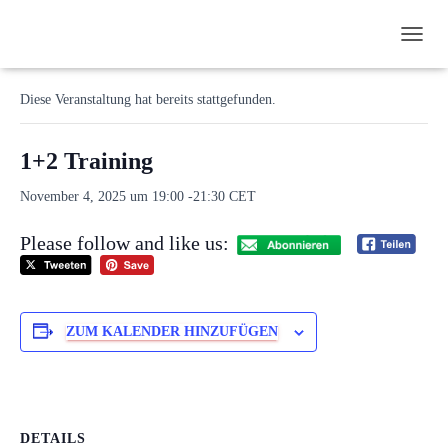
N
« Alle Veranstaltungen
A
V
Diese Veranstaltung hat bereits stattgefunden.
I
G
A
1+2 Training
T
I
November 4, 2025 um 19:00
-
21:30
CET
O
N
Please follow and like us:
U
M
S
C
H
ZUM KALENDER HINZUFÜGEN
A
L
T
E
N
DETAILS