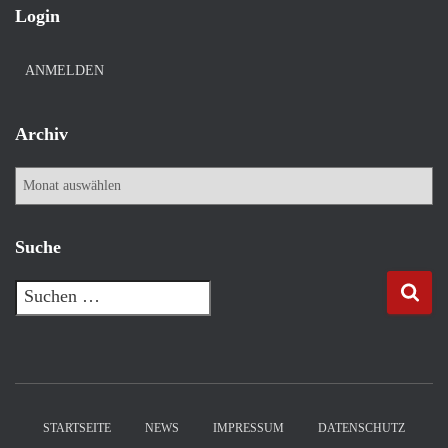
Login
ANMELDEN
Archiv
A
r
c
h
Suche
i
v
S
u
c
h
e
n
n
STARTSEITE
NEWS
IMPRESSUM
DATENSCHUTZ
a