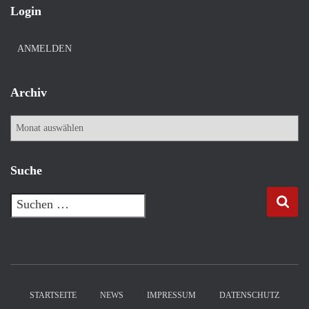
Login
ANMELDEN
Archiv
A
r
c
h
Suche
i
v
S
u
c
h
e
n
n
STARTSEITE
NEWS
IMPRESSUM
DATENSCHUTZ
a