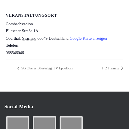
VERANSTALTUNGSORT
Gombachstadion
Bliesener Straße 1A
Oberthal
,
Saarland
66649
Deutschland
Google Karte anzeigen
Telefon
068546046
SG Oberes Bliestal gg. FV Eppelborn
1+2 Training
Social Media