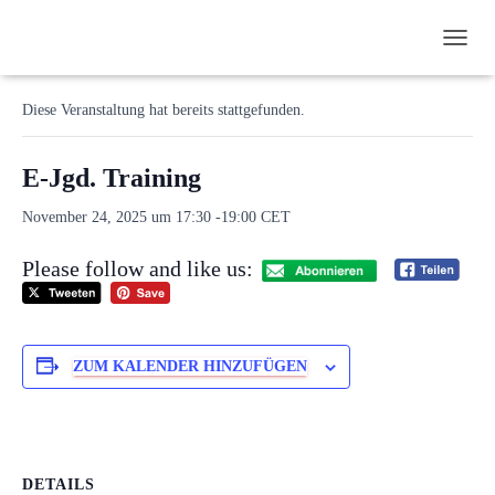
N
« Alle Veranstaltungen
A
V
Diese Veranstaltung hat bereits stattgefunden.
I
G
A
E-Jgd. Training
T
I
November 24, 2025 um 17:30
-
19:00
CET
O
N
Please follow and like us:
U
M
S
C
H
ZUM KALENDER HINZUFÜGEN
A
L
T
E
N
DETAILS