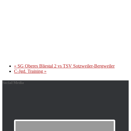
«
SG Oberes Bliestal 2 vs TSV Sotzweiler-Bergweiler
C-Jgd. Training
»
Social Media