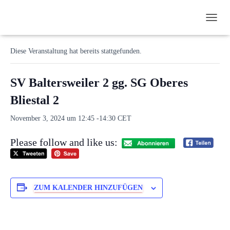
N
« Alle Veranstaltungen
A
V
Diese Veranstaltung hat bereits stattgefunden.
I
G
A
SV Baltersweiler 2 gg. SG Oberes
T
I
Bliestal 2
O
N
November 3, 2024 um 12:45
-
14:30
CET
U
M
Please follow and like us:
S
C
H
A
L
ZUM KALENDER HINZUFÜGEN
T
E
N