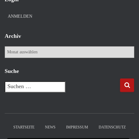
ANMELDEN
Archiv
A
r
c
h
Suche
i
v
S
u
c
h
e
n
n
STARTSEITE
NEWS
IMPRESSUM
DATENSCHUTZ
a
c