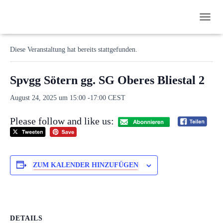
N
« Alle Veranstaltungen
A
V
Diese Veranstaltung hat bereits stattgefunden.
I
G
A
Spvgg Sötern gg. SG Oberes Bliestal 2
T
I
August 24, 2025 um 15:00
-
17:00
CEST
O
N
Please follow and like us:
U
M
S
C
H
ZUM KALENDER HINZUFÜGEN
A
L
T
E
N
DETAILS