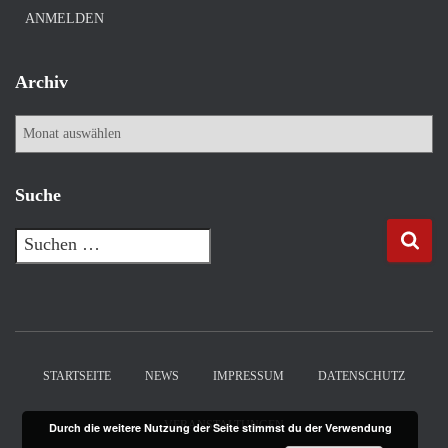
ANMELDEN
Archiv
A
r
c
h
Suche
i
v
S
u
c
h
e
n
n
STARTSEITE
NEWS
IMPRESSUM
DATENSCHUTZ
a
c
VERANSTALTUNGEN
Durch die weitere Nutzung der Seite stimmst du der Verwendung
h