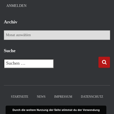
ANMELDEN
t
e
Archiv
n
A
r
,
c
h
Suche
N
i
v
S
a
u
c
v
h
e
i
n
n
STARTSEITE
NEWS
IMPRESSUM
DATENSCHUTZ
g
a
c
VERANSTALTUNGEN
Durch die weitere Nutzung der Seite stimmst du der Verwendung
a
h