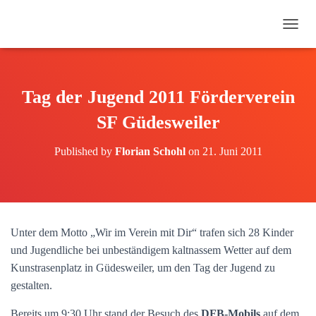
N
A
V
I
G
Tag der Jugend 2011 Förderverein
A
T
SF Güdesweiler
I
O
Published by
Florian Schohl
on
21. Juni 2011
N
U
M
S
C
H
Unter dem Motto „Wir im Verein mit Dir“ trafen sich 28 Kinder
A
und Jugendliche bei unbeständigem kaltnassem Wetter auf dem
L
T
Kunstrasenplatz in Güdesweiler, um den Tag der Jugend zu
E
gestalten.
N
Bereits um 9:30 Uhr stand der Besuch des
DFB-Mobils
auf dem