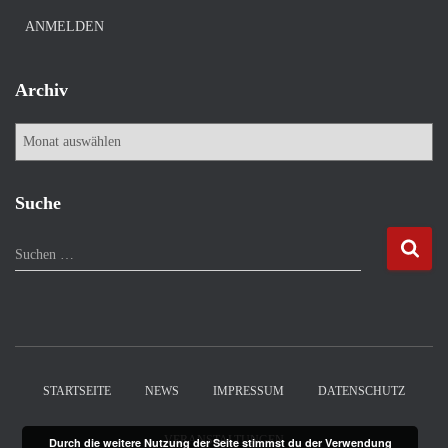
ANMELDEN
Archiv
A
r
c
h
Suche
i
v
S
Suchen …
u
c
h
e
n
n
STARTSEITE
NEWS
IMPRESSUM
DATENSCHUTZ
a
c
VERANSTALTUNGEN
Durch die weitere Nutzung der Seite stimmst du der Verwendung
h