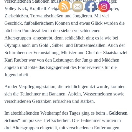
verschiedenen Stationen musste bewältigt werden. Passjäger,
Volley-Kick, Kopfball-Zielgasse, Zieleinwurf, Kasten-Lupfer,
Zielschießen, Torwandschießen und Jonglieren. Mit viel
Geschick, fußballerischem Können und etwas Glück wurden die
höchsten Punktezahlen in den sieben verschiedenen
Altersgruppen angestrebt, denn schließlich ging es ja wie bei
Olympia auch um Gold-, Silber- und Bronzemedaillen. Auch der
Schirmherr der Veranstaltung, Minister und Chef der Staatskanzlei
Karl Rauber war von den Leistungen der Jungs und Mädchen
angetan und lobte das Engagement des Fördervereins für die
Jugendarbeit.
An der Verpflegungsstation, die reichlich genutzt wurde, konnten
sich die Teilnehmer mit Bananen, Äpfeln, Wassermelonen sowie
verschiedenen Getränken erfrischen und stärken.
Im abschließenden Wettkampf des Tages ging es beim
„Goldenen
Schuss“
um präzise Treffsicherheit. Die Teilnehmer wurden in
drei Altersgruppen eingeteilt, mit verschiedenen Entfernungen