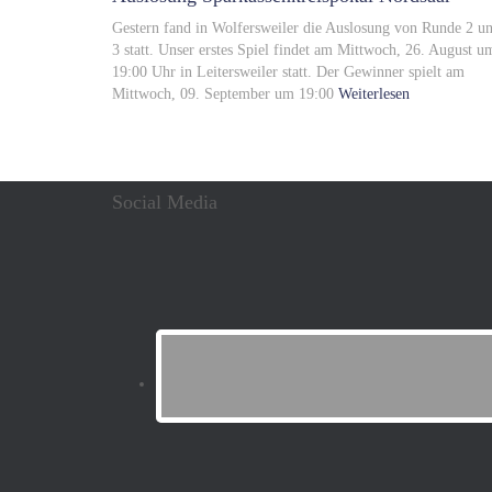
Gestern fand in Wolfersweiler die Auslosung von Runde 2 u
3 statt. Unser erstes Spiel findet am Mittwoch, 26. August u
19:00 Uhr in Leitersweiler statt. Der Gewinner spielt am
Mittwoch, 09. September um 19:00
Weiterlesen
Social Media