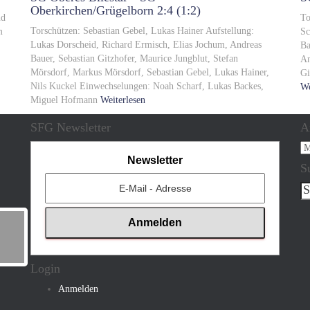
Oberkirchen/Grügelborn 2:4 (1:2)
nd
To
Torschützen: Sebastian Gebel, Lukas Hainer Aufstellung:
m
Sc
Lukas Dorscheid, Richard Ermisch, Elias Jochum, Andreas
Ba
Bauer, Sebastian Gitzhofer, Maurice Jungblut, Stefan
An
Mörsdorf, Markus Mörsdorf, Sebastian Gebel, Lukas Hainer,
Gi
Nils Kuckel Einwechselungen: Noah Scharf, Lukas Backes,
We
Miguel Hofmann
Weiterlesen
SFG Newsletter
A
Ar
Newsletter
S
Su
na
Login
Anmelden