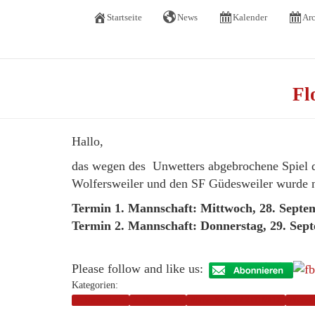
Startseite
News
Kalender
Arc
Nac
Published by
Fl
Hallo,
das wegen des Unw
etters abgebrochene Spiel
Wolfersweiler und den SF Güdesweiler wurde n
Termin 1. Mannschaft: Mittwoch, 28. Septe
Termin 2. Mannschaft: Donnerstag, 29. Sept
Please follow and like us:
Kategorien:
1. Mannschaft
2. Mannschaft
Aktive Saison 2 2011/2012
Aktive