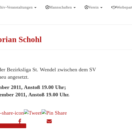
hiv-Veranstaltungen
Mannschaften
Verein
Werbepar
hholspiel gg. Wolferswe
orian Schohl
on
13. September 2011
13
 der Bezirksliga St. Wendel zwischen dem SV
eu angesetzt.
mber 2011, Anstoß 19.00 Uhr;
ember 2011, Anstoß 19.00 Uhr.
 Saison 2011/2012