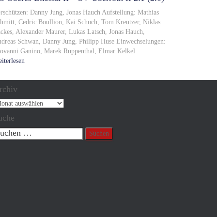
rschützen: Danny Jung, Jonas Hauch Aufstellung: Mathias
hmitt, Cedric Boullion, Kai Schuch, Tom Kreutzer, Niklas
ckes, Alexander Maurer, Lukas Latsch, Jonas Hauch,
dreas Schwan, Danny Jung, Philipp Huse Einwechselungen:
ovanni Ganino, Marek Ruppenthal, Elmar Kelkel
iterlesen
rchiv
chiv
uche
chen
ch: