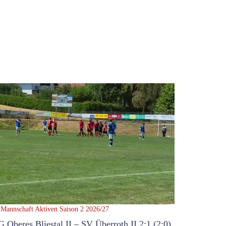
 Mannschaft
Aktiven Saison 2 2026/27
G Oberes Bliestal II – SV Überroth II 2:1 (2:0)