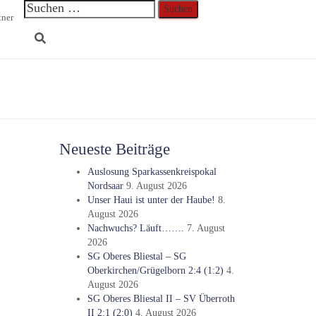
Suchen
tner
nach:
iler
. September 2011
Neueste Beiträge
Auslosung Sparkassenkreispokal
Nordsaar
9. August 2026
Unser Haui ist unter der Haube!
8.
August 2026
Nachwuchs? Läuft…….
7. August
2026
SG Oberes Bliestal – SG
Oberkirchen/Grügelborn 2:4 (1:2)
4.
August 2026
SG Oberes Bliestal II – SV Überroth
II 2:1 (2:0)
4. August 2026