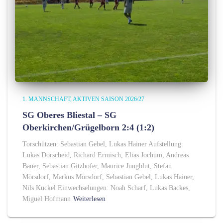
1. MANNSCHAFT
AKTIVEN SAISON 2026/27
SG Oberes Bliestal – SG
Oberkirchen/Grügelborn 2:4 (1:2)
Torschützen: Sebastian Gebel, Lukas Hainer Aufstellung:
Lukas Dorscheid, Richard Ermisch, Elias Jochum, Andreas
Bauer, Sebastian Gitzhofer, Maurice Jungblut, Stefan
Mörsdorf, Markus Mörsdorf, Sebastian Gebel, Lukas Hainer,
Nils Kuckel Einwechselungen: Noah Scharf, Lukas Backes,
Miguel Hofmann
Weiterlesen