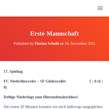
N
A
V
I
G
Erste Mannschaft
A
T
Published by
Florian Schohl
on
16. November 2011
I
O
N
U
M
S
17. Spieltag
C
H
FC Niederlinxweler – SF Güdesweiler 5 : 0 (4 :
A
L
0)
T
E
Deftige Niederlage zum Hinrundenabschluss!
N
Die ersten 20 Minuten konnten wir noch halbwegs ausgeglichen