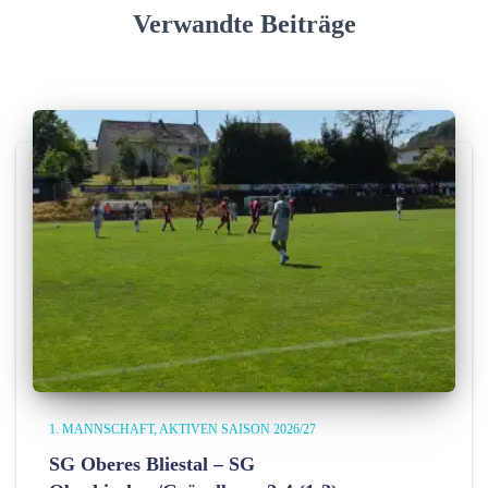
i
Verwandte Beiträge
e
n
1. MANNSCHAFT
AKTIVEN SAISON 2026/27
SG Oberes Bliestal – SG