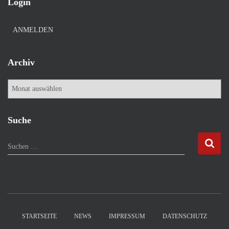
Login
ANMELDEN
Archiv
A
r
c
h
Suche
i
v
S
Suchen …
u
c
h
e
n
n
STARTSEITE
NEWS
IMPRESSUM
DATENSCHUTZ
a