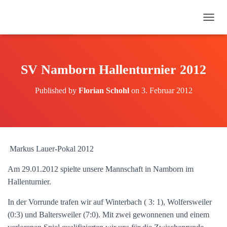
N
A
V
I
G
SV Namborn Hallenturnier 2012
A
T
Published by
Florian Schohl
on
3. Februar 2012
I
O
N
U
M
S
Markus Lauer-Pokal 2012
C
H
Am 29.01.2012 spielte unsere Mannschaft in Namborn im
A
L
Hallenturnier.
T
E
In der Vorrunde trafen wir auf Winterbach ( 3: 1), Wolfersweiler
N
(0:3) und Baltersweiler (7:0). Mit zwei gewonnenen und einem