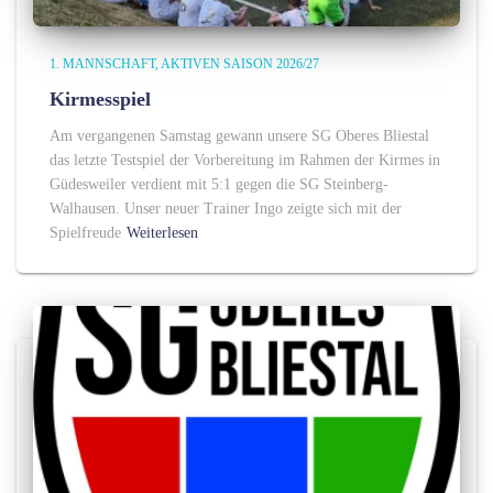
1. MANNSCHAFT
AKTIVEN SAISON 2026/27
Kirmesspiel
Am vergangenen Samstag gewann unsere SG Oberes Bliestal
das letzte Testspiel der Vorbereitung im Rahmen der Kirmes in
Güdesweiler verdient mit 5:1 gegen die SG Steinberg-
Walhausen. Unser neuer Trainer Ingo zeigte sich mit der
Spielfreude
Weiterlesen