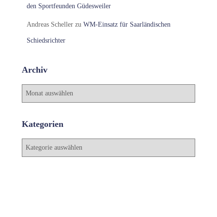
den Sportfeunden Güdesweiler
Andreas Scheller
zu
WM-Einsatz für Saarländischen
Schiedsrichter
Archiv
A
r
c
h
Kategorien
i
v
K
a
t
e
g
o
r