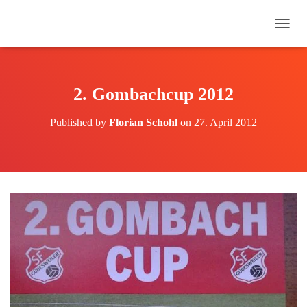
N
A
V
I
G
2. Gombachcup 2012
A
T
Published by
Florian Schohl
on
27. April 2012
I
O
N
U
M
S
C
H
A
L
T
E
N