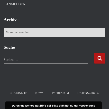
ANMELDEN
Archiv
A
r
c
h
Suche
i
v
S
Suchen …
u
c
h
e
n
n
STARTSEITE
NEWS
IMPRESSUM
DATENSCHUTZ
a
c
VERANSTALTUNGEN
Durch die weitere Nutzung der Seite stimmst du der Verwendung
h