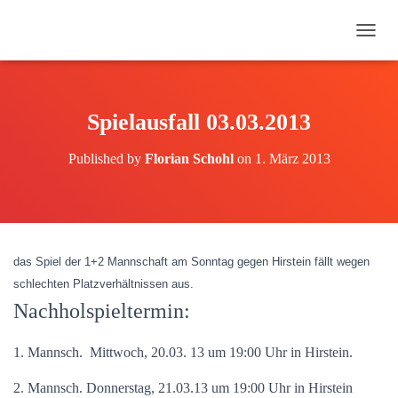
N
A
V
I
G
Spielausfall 03.03.2013
A
T
Published by
Florian Schohl
on
1. März 2013
I
O
N
U
M
S
das Spiel der 1+2 Mannschaft am Sonntag gegen Hirstein fällt wegen
C
H
schlechten Platzverhältnissen aus.
A
Nachholspieltermin:
L
T
E
1. Mannsch. Mittwoch, 20.03. 13 um 19:00 Uhr in Hirstein.
N
2. Mannsch. Donnerstag, 21.03.13 um 19:00 Uhr in Hirstein