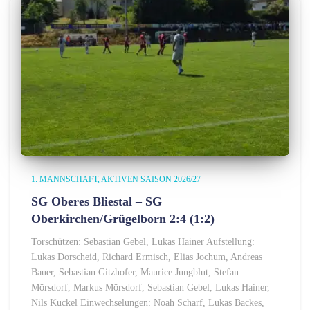
1. MANNSCHAFT
AKTIVEN SAISON 2026/27
SG Oberes Bliestal – SG
Oberkirchen/Grügelborn 2:4 (1:2)
Torschützen: Sebastian Gebel, Lukas Hainer Aufstellung:
Lukas Dorscheid, Richard Ermisch, Elias Jochum, Andreas
Bauer, Sebastian Gitzhofer, Maurice Jungblut, Stefan
Mörsdorf, Markus Mörsdorf, Sebastian Gebel, Lukas Hainer,
Nils Kuckel Einwechselungen: Noah Scharf, Lukas Backes,