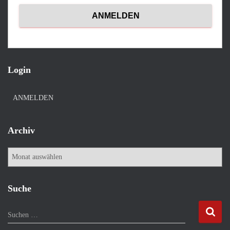
Login
ANMELDEN
Archiv
A
r
c
h
Suche
i
v
S
Suchen …
u