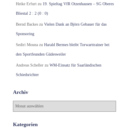
Heike Erfurt
zu
19. Spieltag VfR Otzenhausen – SG Oberes
Bliestal 2 : 2 (0 : 0)
Bernd Backes
zu
Vielen Dank an Björn Gebauer für das
Sponsoring
Sediri Mouna
zu
Harald Bermes bleibt Torwarttrainer bei
den Sportfeunden Güdesweiler
Andreas Scheller
zu
WM-Einsatz für Saarländischen
Schiedsrichter
Archiv
A
r
c
h
Kategorien
i