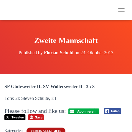
N
A
V
I
G
Zweite Mannschaft
A
T
Published by
Florian Schohl
on
23. Oktober 2013
I
O
N
U
M
S
SF Güdesweiler II- SV Wolfersweiler II 3 : 8
C
H
Tore: 2x Steven Schulte, ET
A
L
Please follow and like us:
T
E
N
Kategorien:
VEREIN ALLGEMEIN