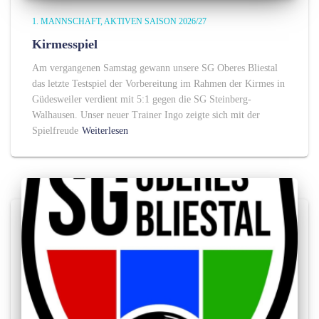
1. MANNSCHAFT
AKTIVEN SAISON 2026/27
Kirmesspiel
Am vergangenen Samstag gewann unsere SG Oberes Bliestal
das letzte Testspiel der Vorbereitung im Rahmen der Kirmes in
Güdesweiler verdient mit 5:1 gegen die SG Steinberg-
Walhausen. Unser neuer Trainer Ingo zeigte sich mit der
Spielfreude
Weiterlesen