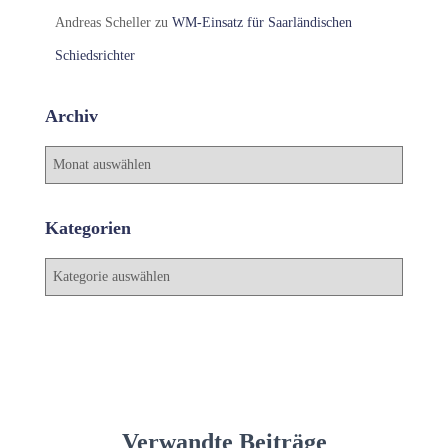
Andreas Scheller
zu
WM-Einsatz für Saarländischen
Schiedsrichter
Archiv
A
r
c
h
Kategorien
i
v
K
a
t
e
g
o
r
i
Verwandte Beiträge
e