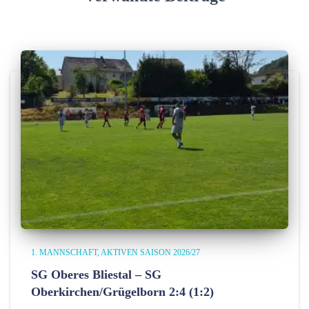
n
1. MANNSCHAFT
AKTIVEN SAISON 2026/27
SG Oberes Bliestal – SG
Oberkirchen/Grügelborn 2:4 (1:2)