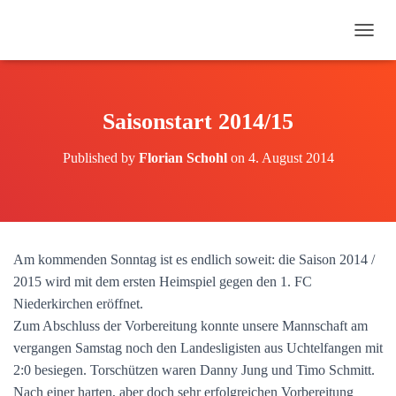
N
A
V
I
G
Saisonstart 2014/15
A
T
Published by
Florian Schohl
on
4. August 2014
I
O
N
U
M
S
Am kommenden Sonntag ist es endlich soweit: die Saison 2014 /
C
H
2015 wird mit dem ersten Heimspiel gegen den 1. FC
A
Niederkirchen eröffnet.
L
Zum Abschluss der Vorbereitung konnte unsere Mannschaft am
T
E
vergangen Samstag noch den Landesligisten aus Uchtelfangen mit
N
2:0 besiegen. Torschützen waren Danny Jung und Timo Schmitt.
Nach einer harten, aber doch sehr erfolgreichen Vorbereitung