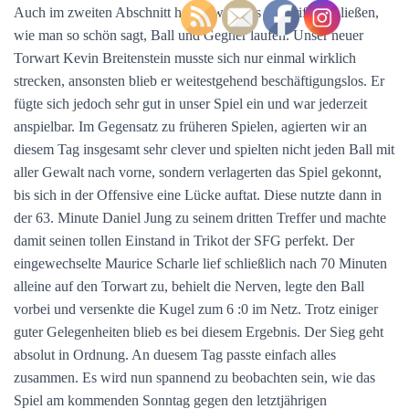
Auch im zweiten Abschnitt hatten wir alles im Griff und ließen,
wie man so schön sagt, Ball und Gegner laufen. Unser neuer
Torwart Kevin Breitenstein musste sich nur einmal wirklich
strecken, ansonsten blieb er weitestgehend beschäftigungslos. Er
fügte sich jedoch sehr gut in unser Spiel ein und war jederzeit
anspielbar. Im Gegensatz zu früheren Spielen, agierten wir an
diesem Tag insgesamt sehr clever und spielten nicht jeden Ball mit
aller Gewalt nach vorne, sondern verlagerten das Spiel gekonnt,
bis sich in der Offensive eine Lücke auftat. Diese nutzte dann in
der 63. Minute Daniel Jung zu seinem dritten Treffer und machte
damit seinen tollen Einstand in Trikot der SFG perfekt. Der
eingewechselte Maurice Scharle lief schließlich nach 70 Minuten
alleine auf den Torwart zu, behielt die Nerven, legte den Ball
vorbei und versenkte die Kugel zum 6 :0 im Netz. Trotz einiger
guter Gelegenheiten blieb es bei diesem Ergebnis. Der Sieg geht
absolut in Ordnung. An duesem Tag passte einfach alles
zusammen. Es wird nun spannend zu beobachten sein, wie das
Spiel am kommenden Sonntag gegen den letztjährigen