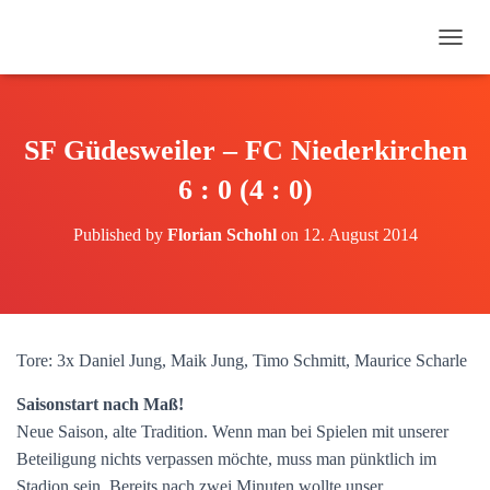
N
A
V
I
G
SF Güdesweiler – FC Niederkirchen
A
T
6 : 0 (4 : 0)
I
O
Published by
Florian Schohl
on
12. August 2014
N
U
M
S
C
H
Tore: 3x Daniel Jung, Maik Jung, Timo Schmitt, Maurice Scharle
A
L
Saisonstart nach Maß!
T
E
Neue Saison, alte Tradition. Wenn man bei Spielen mit unserer
N
Beteiligung nichts verpassen möchte, muss man pünktlich im
Stadion sein. Bereits nach zwei Minuten wollte unser