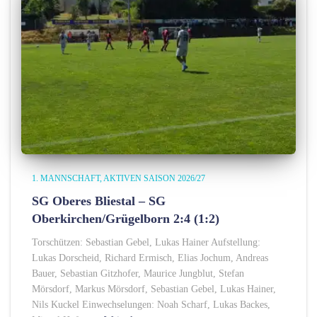
1. MANNSCHAFT
AKTIVEN SAISON 2026/27
SG Oberes Bliestal – SG
Oberkirchen/Grügelborn 2:4 (1:2)
Torschützen: Sebastian Gebel, Lukas Hainer Aufstellung:
Lukas Dorscheid, Richard Ermisch, Elias Jochum, Andreas
Bauer, Sebastian Gitzhofer, Maurice Jungblut, Stefan
Mörsdorf, Markus Mörsdorf, Sebastian Gebel, Lukas Hainer,
Nils Kuckel Einwechselungen: Noah Scharf, Lukas Backes,