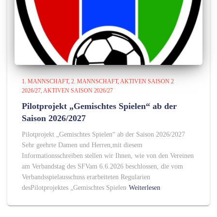
1. MANNSCHAFT
2. MANNSCHAFT
AKTIVEN SAISON 2
2026/27
AKTIVEN SAISON 2026/27
Pilotprojekt „Gemischtes Spielen“ ab der
Saison 2026/2027
Pilotprojekt „Gemischtes Spielen“ ab der Saison 2026/2027
Sehr geehrte Damen und Herren,mit diesem
Informationsschreiben stellen wir Ihnen, wie von den Vereinen
am Verbandstag des SFVam 6.6.2026 beschlossen, die vom
Verbandsspielausschuss erarbeiteten Regularien
desPilotprojektes „Gemischtes Spielen
Weiterlesen