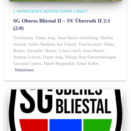
2. MANNSCHAFT
AKTIVEN SAISON 2 2026/27
SG Oberes Bliestal II – SV Überroth II 2:1
(2:0)
Torschützen: Danny Jung, Jonas Hauch Aufstellung: Mathias
Schmitt, Cedric Boullion, Kai Schuch, Tom Kreutzer, Niklas
Backes, Alexander Maurer, Lukas Latsch, Jonas Hauch,
Andreas Schwan, Danny Jung, Philipp Huse Einwechselungen:
Giovanni Ganino, Marek Ruppenthal, Elmar Kelkel
Weiterlesen