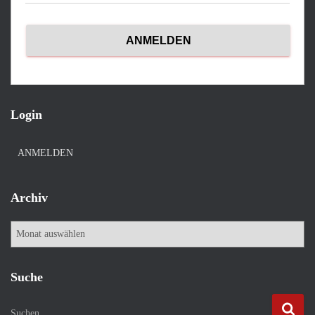
Login
ANMELDEN
Archiv
A
r
c
h
Suche
i
v
S
Suchen …