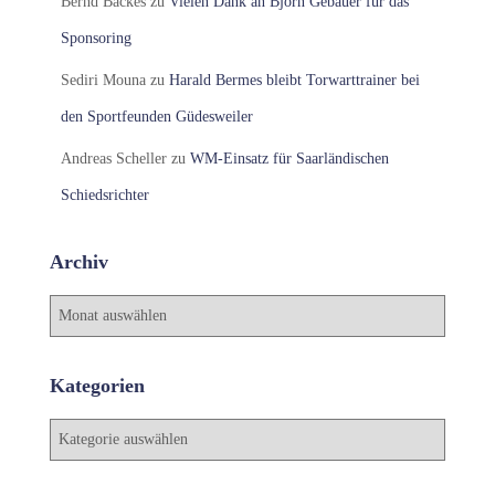
Bernd Backes
zu
Vielen Dank an Björn Gebauer für das
Sponsoring
Sediri Mouna
zu
Harald Bermes bleibt Torwarttrainer bei
den Sportfeunden Güdesweiler
Andreas Scheller
zu
WM-Einsatz für Saarländischen
Schiedsrichter
Archiv
A
r
c
h
Kategorien
i
v
K
a
t