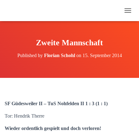
N
A
V
I
G
Zweite Mannschaft
A
T
Published by
Florian Schohl
on
15. September 2014
I
O
N
U
M
S
C
H
SF Güdesweiler II – TuS Nohfelden II 1 : 3 (1 : 1)
A
L
Tor: Hendrik Therre
T
E
N
Wieder ordentlich gespielt und doch verloren!