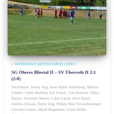
2. MANNSCHAFT
AKTIVEN SAISON 2 2026/27
SG Oberes Bliestal II – SV Überroth II 2:1
(2:0)
Torschützen: Danny Jung, Jonas Hauch Aufstellung: Mathias
Schmitt, Cedric Boullion, Kai Schuch, Tom Kreutzer, Niklas
Backes, Alexander Maurer, Lukas Latsch, Jonas Hauch,
Andreas Schwan, Danny Jung, Philipp Huse Einwechselungen:
Giovanni Ganino, Marek Ruppenthal, Elmar Kelkel