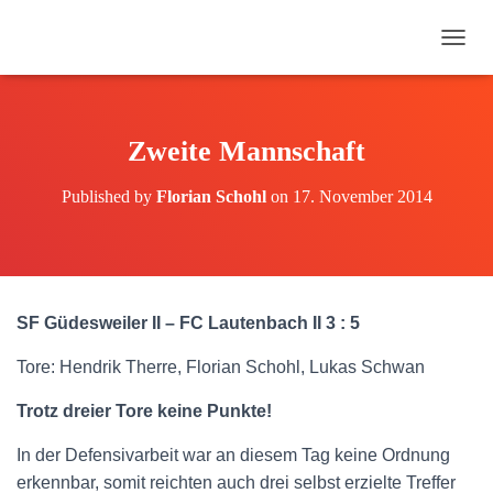
N
A
V
I
G
Zweite Mannschaft
A
T
Published by
Florian Schohl
on
17. November 2014
I
O
N
U
M
S
SF Güdesweiler II – FC Lautenbach II 3 : 5
C
H
Tore: Hendrik Therre, Florian Schohl, Lukas Schwan
A
L
Trotz dreier Tore keine Punkte!
T
E
N
In der Defensivarbeit war an diesem Tag keine Ordnung
erkennbar, somit reichten auch drei selbst erzielte Treffer