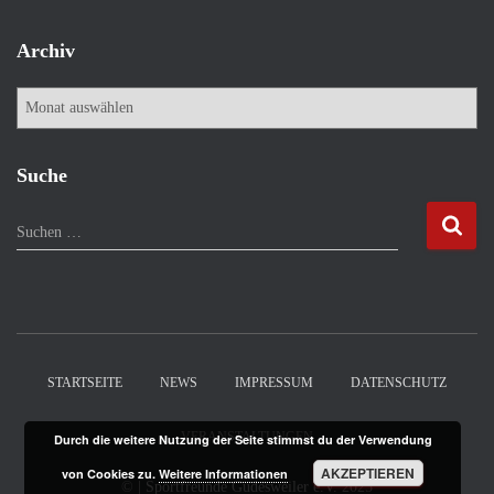
Archiv
A
r
c
h
Suche
i
v
S
Suchen …
u
c
h
e
n
n
STARTSEITE
NEWS
IMPRESSUM
DATENSCHUTZ
a
c
VERANSTALTUNGEN
Durch die weitere Nutzung der Seite stimmst du der Verwendung
h
:
AKZEPTIEREN
von Cookies zu.
Weitere Informationen
©
| Sportfreunde Güdesweiler e.V.
2025