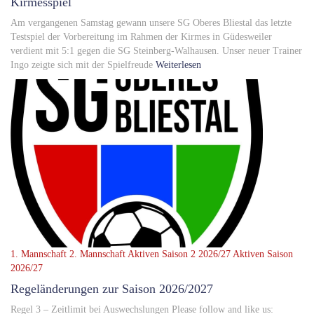
Kirmesspiel
Am vergangenen Samstag gewann unsere SG Oberes Bliestal das letzte
Testspiel der Vorbereitung im Rahmen der Kirmes in Güdesweiler
verdient mit 5:1 gegen die SG Steinberg-Walhausen. Unser neuer Trainer
Ingo zeigte sich mit der Spielfreude
Weiterlesen
1. Mannschaft
2. Mannschaft
Aktiven Saison 2 2026/27
Aktiven Saison
2026/27
Regeländerungen zur Saison 2026/2027
Regel 3 – Zeitlimit bei Auswechslungen Please follow and like us: