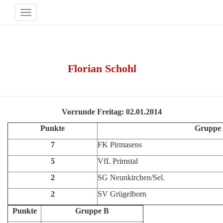
Navigation
umschalten
Hallenturnier Sport- und Kulturhalle
Theley
Published by
Florian Schohl
on
19. Dezember
2014
19. Dezember 2014
Vorrunde Freitag: 02.01.2014
Punkte
Gruppe
7
FK Pirmasens
5
VfL Primstal
2
SG Neunkirchen/Sel.
2
SV Grügelborn
Punkte
Gruppe B