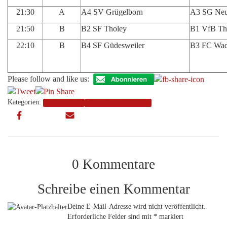
21:30
A
A4 SV Grügelborn
A3 SG Neun
21:50
B
B2 SF Tholey
B1 VfB Th
22:10
B
B4 SF Güdesweiler
B3 FC Wadr
Please follow and like us:
Kategorien:
1. Mannschaft
Aktive Saison 2014/2015
0 Kommentare
Schreibe einen Kommentar
Deine E-Mail-Adresse wird nicht veröffentlicht.
Erforderliche Felder sind mit
*
markiert