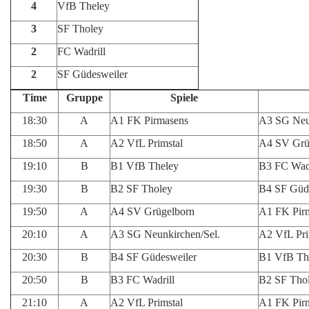
4
VfB Theley
3
SF Tholey
2
FC Wadrill
2
SF Güdesweiler
Time
Gruppe
Spiele
18:30
A
A1 FK Pirmasens
A3 SG Neun
18:50
A
A2 VfL Primstal
A4 SV Grü
19:10
B
B1 VfB Theley
B3 FC Wadr
19:30
B
B2 SF Tholey
B4 SF Güd
19:50
A
A4 SV Grügelborn
A1 FK Pir
20:10
A
A3 SG Neunkirchen/Sel.
A2 VfL Pri
20:30
B
B4 SF Güdesweiler
B1 VfB Th
20:50
B
B3 FC Wadrill
B2 SF Tho
21:10
A
A2 VfL Primstal
A1 FK Pir