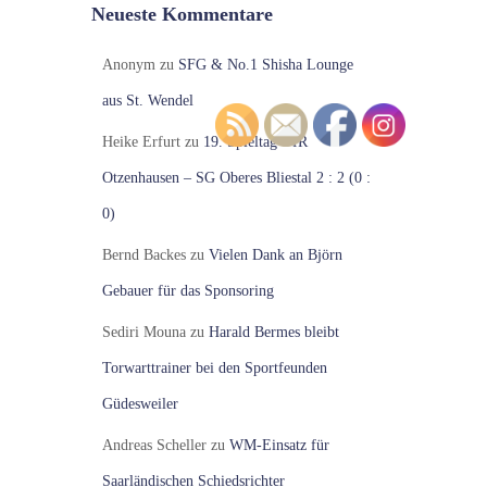
Neueste Kommentare
Anonym
zu
SFG & No.1 Shisha Lounge
aus St. Wendel
Heike Erfurt
zu
19. Spieltag VfR
Otzenhausen – SG Oberes Bliestal 2 : 2 (0 :
0)
Bernd Backes
zu
Vielen Dank an Björn
Gebauer für das Sponsoring
Sediri Mouna
zu
Harald Bermes bleibt
Torwarttrainer bei den Sportfeunden
Güdesweiler
Andreas Scheller
zu
WM-Einsatz für
Saarländischen Schiedsrichter