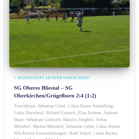
1. MANNSCHAFT
AKTIVEN SAISON 2026/27
SG Oberes Bliestal – SG
Oberkirchen/Grügelborn 2:4 (1:2)
Torschützen: Sebastian Gebel, Lukas Hainer Aufstellung:
Lukas Dorscheid, Richard Ermisch, Elias Jochum, Andreas
Bauer, Sebastian Gitzhofer, Maurice Jungblut, Stefan
Mörsdorf, Markus Mörsdorf, Sebastian Gebel, Lukas Hainer,
Nils Kuckel Einwechselungen: Noah Scharf, Lukas Backes,