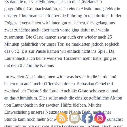
Es dauerte nur vier Minuten, ehe sich die Gästefans im
gutgefüllten Gombachstadion, nach einem Abstimmungsfehler in
unserer Hintermannschaft über die Führung freuen durften. In der
Folgezeit versuchten wir hinten gut zu stehen, dies gelang uns
zwar zunächst auch, aber nach vorne ging dafür nur wenig
zusammen. Die Gäste kamen zwar auch erst wieder nach 25
Minuten gefährlich vor unser Tor, sie markierten jedoch sogleich
das 0 : 2. Bis zur Pause kamen wir einfach nicht ins Spiel. Da
Lautenbach auch keine weiteren Torszenen mehr hatte, ging es
mit dem 0 : 2 in die Kabine.
Im zweiten Abschnitt kamen wir etwas besser in die Partie und
hatten nun auch mehr Offensivaktionen. Sebastian Gebel traf
zweimal per Freistoß die Latte. Auch die Gäste schossen einmal
an das Aluminium. Dies sollte auch die einzige gefährliche Aktion
von Lautenbach in der zweiten Hälfte bleiben. Mit der
Einwechslung unseres Neuzugangs Nicola Biehl nach einer
Stunde kam noch mehr Schwung in unser Offensivspiel. Zunächst
stand uns jedoch der sehr starke Gästekeeper im Weg. Doch in der