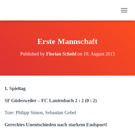
N
A
V
I
G
Erste Mannschaft
A
T
Published by
Florian Schohl
on
10. August 2015
I
O
N
U
M
S
1. Spieltag
C
H
SF Güdesweiler – FC Lautenbach 2 : 2 (0 : 2)
A
L
Tore: Philipp Simon, Sebastian Gebel
T
E
N
Gerechtes Unentschieden nach starkem Endspurt!