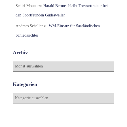
Sediri Mouna
zu
Harald Bermes bleibt Torwarttrainer bei
den Sportfeunden Güdesweiler
Andreas Scheller
zu
WM-Einsatz für Saarländischen
Schiedsrichter
Archiv
A
r
c
h
Kategorien
i
v
K
a
t
e
g
o