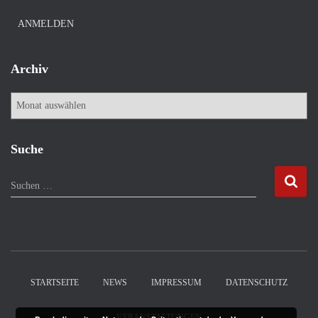
ANMELDEN
Archiv
A
r
c
h
Suche
i
v
S
Suchen …
u
c
h
e
n
n
STARTSEITE
NEWS
IMPRESSUM
DATENSCHUTZ
a
c
VERANSTALTUNGEN