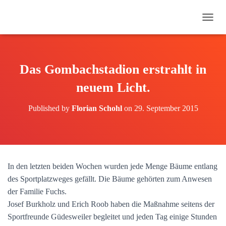
N
A
V
I
G
Das Gombachstadion erstrahlt in
A
T
neuem Licht.
I
O
Published by
Florian Schohl
on
29. September 2015
N
U
M
S
C
H
In den letzten beiden Wochen wurden jede Menge Bäume entlang
A
des Sportplatzweges gefällt. Die Bäume gehörten zum Anwesen
L
T
der Familie Fuchs.
E
Josef Burkholz und Erich Roob haben die Maßnahme seitens der
N
Sportfreunde Güdesweiler begleitet und jeden Tag einige Stunden