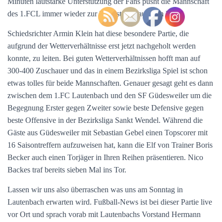
Minuten lautstarke Unterstützung der Fans pusht die Mannschaft
des 1.FCL immer wieder zur Höchstform auf dem Platz.
Schiedsrichter Armin Klein hat diese besondere Partie, die
aufgrund der Wetterverhältnisse erst jetzt nachgeholt werden
konnte, zu leiten. Bei guten Wetterverhältnissen hofft man auf
300-400 Zuschauer und das in einem Bezirksliga Spiel ist schon
etwas tolles für beide Mannschaften. Genauer gesagt geht es dann
zwischen dem 1.FC Lautenbach und den SF Güdesweiler um die
Begegnung Erster gegen Zweiter sowie beste Defensive gegen
beste Offensive in der Bezirksliga Sankt Wendel. Während die
Gäste aus Güdesweiler mit Sebastian Gebel einen Topscorer mit
16 Saisontreffern aufzuweisen hat, kann die Elf von Trainer Boris
Becker auch einen Torjäger in Ihren Reihen präsentieren. Nico
Backes traf bereits sieben Mal ins Tor.
Lassen wir uns also überraschen was uns am Sonntag in
Lautenbach erwarten wird. Fußball-News ist bei dieser Partie live
vor Ort und sprach vorab mit Lautenbachs Vorstand Hermann