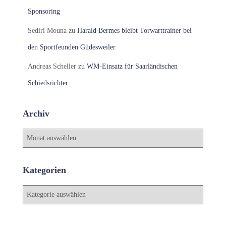
Sponsoring
Sediri Mouna
zu
Harald Bermes bleibt Torwarttrainer bei
den Sportfeunden Güdesweiler
Andreas Scheller
zu
WM-Einsatz für Saarländischen
Schiedsrichter
Archiv
A
r
c
h
Kategorien
i
v
K
a
t
e