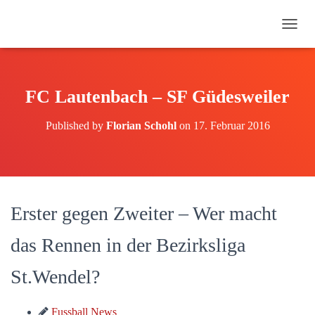
N
A
V
I
G
FC Lautenbach – SF Güdesweiler
A
T
Published by
Florian Schohl
on
17. Februar 2016
I
O
N
U
M
S
Erster gegen Zweiter – Wer macht
C
H
A
das Rennen in der Bezirksliga
L
T
St.Wendel?
E
N
Fussball News