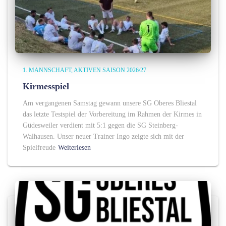
1. MANNSCHAFT
AKTIVEN SAISON 2026/27
Kirmesspiel
Am vergangenen Samstag gewann unsere SG Oberes Bliestal
das letzte Testspiel der Vorbereitung im Rahmen der Kirmes in
Güdesweiler verdient mit 5:1 gegen die SG Steinberg-
Walhausen. Unser neuer Trainer Ingo zeigte sich mit der
Spielfreude
Weiterlesen