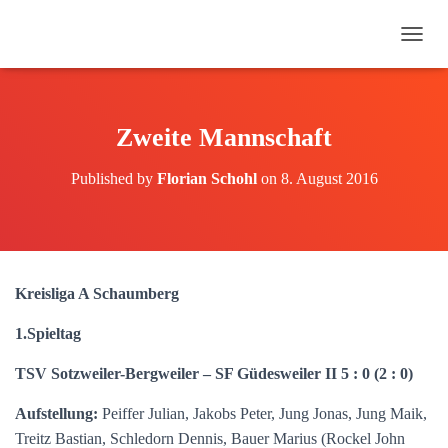
N
A
V
I
G
Zweite Mannschaft
A
T
Published by
Florian Schohl
on
8. August 2016
I
O
N
U
M
S
Kreisliga A Schaumberg
C
H
1.Spieltag
A
L
TSV Sotzweiler-Bergweiler – SF Güdesweiler II 5 : 0 (2 : 0)
T
E
N
Aufstellung:
Peiffer Julian, Jakobs Peter, Jung Jonas, Jung Maik,
Treitz Bastian, Schledorn Dennis, Bauer Marius (Rockel John