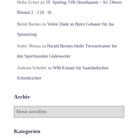
Heike Erfurt
zu
19. Spieltag VfR Otzenhausen – SG Oberes
Bliestal 2 : 2 (0 : 0)
Bernd Backes
zu
Vielen Dank an Björn Gebauer für das
Sponsoring
Sediri Mouna
zu
Harald Bermes bleibt Torwarttrainer bei
den Sportfeunden Güdesweiler
Andreas Scheller
zu
WM-Einsatz für Saarländischen
Schiedsrichter
Archiv
A
r
c
h
Kategorien
i