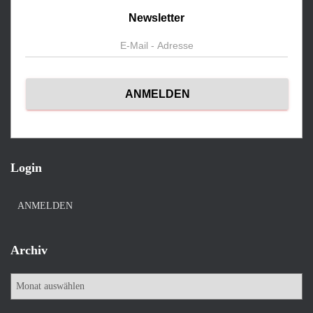
Newsletter
Login
ANMELDEN
Archiv
A
r
c