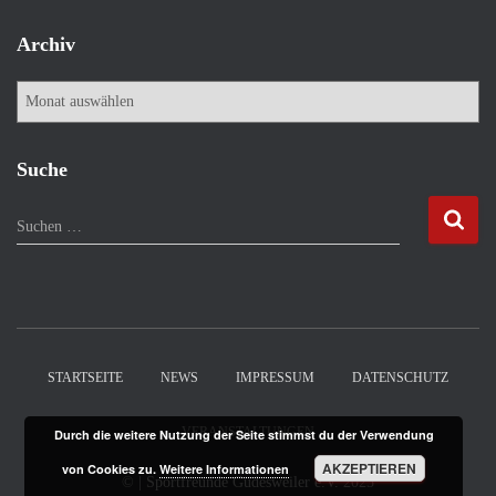
Archiv
A
r
c
h
Suche
i
v
S
Suchen …
u
c
h
e
n
n
STARTSEITE
NEWS
IMPRESSUM
DATENSCHUTZ
a
c
VERANSTALTUNGEN
Durch die weitere Nutzung der Seite stimmst du der Verwendung
h
:
AKZEPTIEREN
von Cookies zu.
Weitere Informationen
©
| Sportfreunde Güdesweiler e.V.
2025