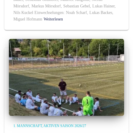
Mörsdorf, Markus Mörsdorf, Sebastian Gebel, Lukas Hainer,
Nils Kuckel Einwechselungen: Noah Scharf, Lukas Backes,
Miguel Hofmann
Weiterlesen
1. MANNSCHAFT
AKTIVEN SAISON 2026/27