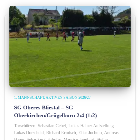
1. MANNSCHAFT
AKTIVEN SAISON 2026/27
SG Oberes Bliestal – SG
Oberkirchen/Grügelborn 2:4 (1:2)
Torschützen: Sebastian Gebel, Lukas Hainer Aufstellung:
Lukas Dorscheid, Richard Ermisch, Elias Jochum, Andreas
Bauer, Sebastian Gitzhofer, Maurice Jungblut, Stefan