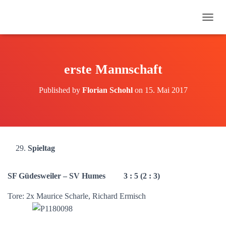
N
A
V
I
G
erste Mannschaft
A
T
Published by
Florian Schohl
on
15. Mai 2017
I
O
N
U
M
S
Spieltag
C
H
A
SF Güdesweiler – SV Humes 3 : 5 (2 : 3)
L
T
Tore: 2x Maurice Scharle, Richard Ermisch
E
N