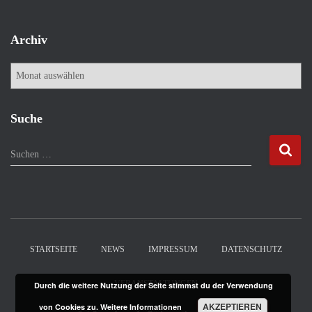
Archiv
A
r
c
h
Suche
i
v
S
Suchen …
u
c
h
e
n
n
STARTSEITE
NEWS
IMPRESSUM
DATENSCHUTZ
a
c
VERANSTALTUNGEN
Durch die weitere Nutzung der Seite stimmst du der Verwendung
h
:
AKZEPTIEREN
von Cookies zu.
Weitere Informationen