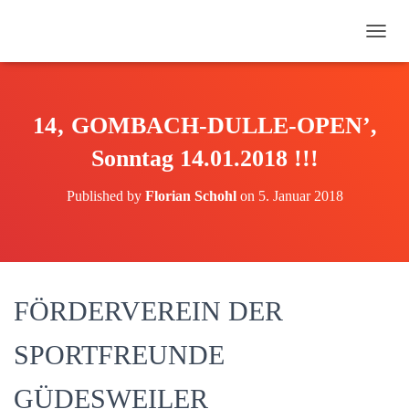
N
A
V
I
G
14‚ GOMBACH-DULLE-OPEN’,
A
T
Sonntag 14.01.2018 !!!
I
O
Published by
Florian Schohl
on
5. Januar 2018
N
U
M
S
C
H
FÖRDERVEREIN DER
A
L
T
SPORTFREUNDE
E
N
GÜDESWEILER