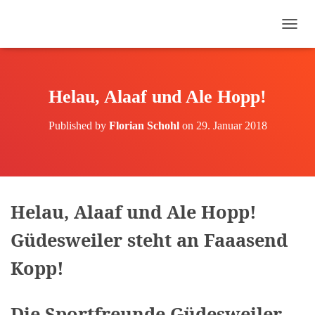
N
A
V
I
G
Helau, Alaaf und Ale Hopp!
A
T
Published by
Florian Schohl
on
29. Januar 2018
I
O
N
U
M
S
Helau, Alaaf und Ale Hopp!
C
H
Güdesweiler steht an Faaasend
A
L
Kopp!
T
E
N
Die Sportfreunde Güdesweiler