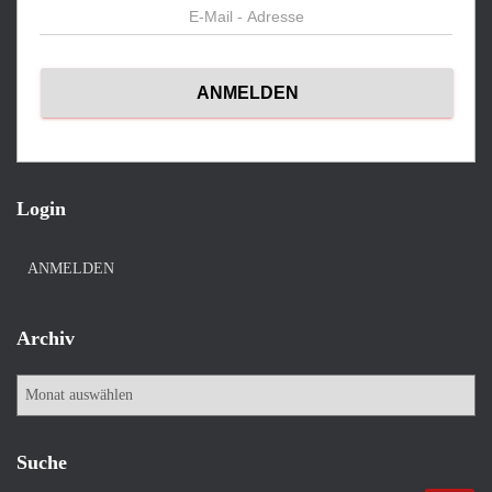
Login
ANMELDEN
Archiv
A
r
c
h
Suche
i