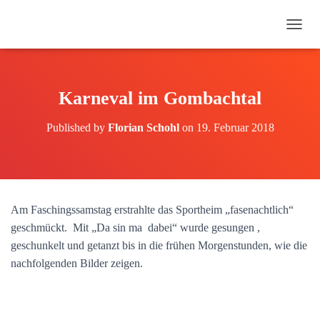
N
A
V
I
G
Karneval im Gombachtal
A
T
Published by
Florian Schohl
on
19. Februar 2018
I
O
N
U
M
S
Am Faschingssamstag erstrahlte das Sportheim „fasenachtlich“
C
H
geschmückt. Mit „Da sin ma dabei“ wurde gesungen ,
A
geschunkelt und getanzt bis in die frühen Morgenstunden, wie die
L
nachfolgenden Bilder zeigen.
T
E
N