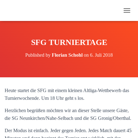
N
A
V
I
G
SFG TURNIERTAGE
A
T
Published by
Florian Schohl
on
6. Juli 2018
I
O
N
U
M
S
Heute startet die SFG mit einem kleinen Altliga-Wettbewerb das
C
H
Turnierwochende. Um 18 Uhr geht s los.
A
L
Herzlichen begrüßen möchten wir an dieser Stelle unsere Gäste,
T
die SG Neunkirchen/Nahe-Selbach und die SG Gronig/Oberthal.
E
N
Der Modus ist einfach. Jeder gegen Jeden. Jedes Match dauert 45