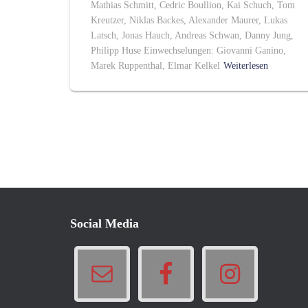
Mathias Schmitt, Cedric Boullion, Kai Schuch, Tom
Kreutzer, Niklas Backes, Alexander Maurer, Lukas
Latsch, Jonas Hauch, Andreas Schwan, Danny Jung,
Philipp Huse Einwechselungen: Giovanni Ganino,
Marek Ruppenthal, Elmar Kelkel
Weiterlesen
Social Media