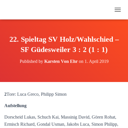
N
A
V
I
G
22. Spieltag SV Holz/Wahlschied –
A
T
SF Güdesweiler 3 : 2 (1 : 1)
I
O
Published by
Karsten Von Ehr
on
1. April 2019
N
U
M
S
C
H
2
Tore: Luca Greco, Philipp Simon
A
L
Aufstellung
T
E
Dorscheid Lukas, Schuch Kai, Massinig David, Gören Rohat,
N
Ermisch Richard, Gondal Usman, Jakobs Luca, Simon Philipp,