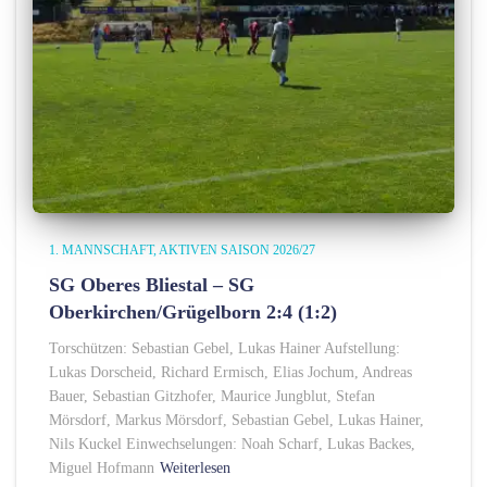
1. MANNSCHAFT
AKTIVEN SAISON 2026/27
SG Oberes Bliestal – SG
Oberkirchen/Grügelborn 2:4 (1:2)
Torschützen: Sebastian Gebel, Lukas Hainer Aufstellung:
Lukas Dorscheid, Richard Ermisch, Elias Jochum, Andreas
Bauer, Sebastian Gitzhofer, Maurice Jungblut, Stefan
Mörsdorf, Markus Mörsdorf, Sebastian Gebel, Lukas Hainer,
Nils Kuckel Einwechselungen: Noah Scharf, Lukas Backes,
Miguel Hofmann
Weiterlesen