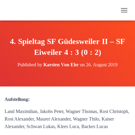
N
A
V
I
G
4. Spieltag SF Güdesweiler II – SF
A
T
Eiweiler 4 : 3 (0 : 2)
I
O
Published by
Karsten Von Ehr
on
26. August 2019
N
U
M
S
C
H
Aufstellung:
A
L
Land Maximilian, Jakobs Peter, Wagner Thomas, Rost Christoph,
T
E
Rost Alexander, Maurer Alexander, Wagner Thilo, Kaiser
N
Alexander, Schwan Lukas, Klees Luca, Backes Lucas