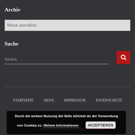
Archiv
A
r
c
h
Suche
i
v
S
Suchen …
u
c
h
e
n
n
STARTSEITE
NEWS
IMPRESSUM
DATENSCHUTZ
a
c
VERANSTALTUNGEN
Durch die weitere Nutzung der Seite stimmst du der Verwendung
h
:
AKZEPTIEREN
von Cookies zu.
Weitere Informationen
©
| Sportfreunde Güdesweiler e.V.
2025