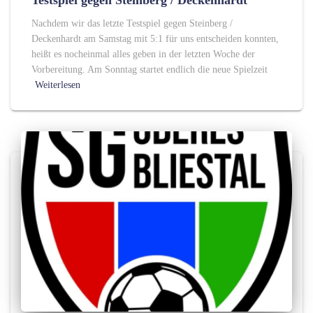
Nachdem wir das letzte Testspiel gegen Steinberg /
Deckenhardt am Samstag mit 5:1 für uns entscheiden konnten,
heißt es nocheinmal alles geben in der letzten Woche der
Vorbereitung. Am Sonntag startet endlich die neue Spielzeit
Weiterlesen