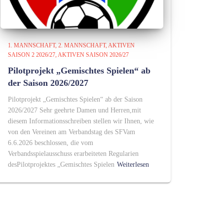
1. MANNSCHAFT
2. MANNSCHAFT
AKTIVEN
SAISON 2 2026/27
AKTIVEN SAISON 2026/27
Pilotprojekt „Gemischtes Spielen“ ab
der Saison 2026/2027
Pilotprojekt „Gemischtes Spielen“ ab der Saison
2026/2027 Sehr geehrte Damen und Herren,mit
diesem Informationsschreiben stellen wir Ihnen, wie
von den Vereinen am Verbandstag des SFVam
6.6.2026 beschlossen, die vom
Verbandsspielausschuss erarbeiteten Regularien
desPilotprojektes „Gemischtes Spielen
Weiterlesen