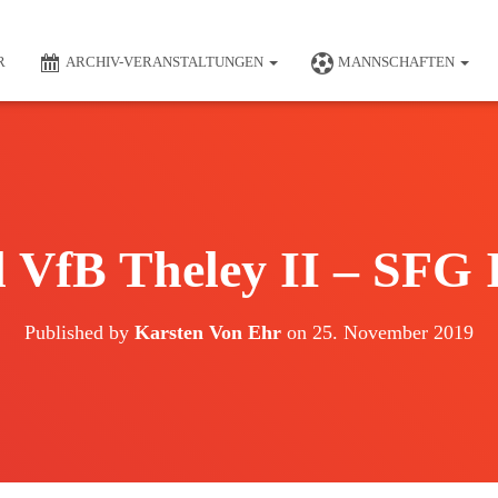
R
ARCHIV-VERANSTALTUNGEN
MANNSCHAFTEN
 VfB Theley II – SFG II 
Published by
Karsten Von Ehr
on
25. November 2019