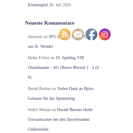
Kirmesspiel
28. Juli 2026
Neueste Kommentare
Anonym
zu
SFG & No.1 Shisha Lounge
aus St. Wendel
Heike Erfurt
zu
19. Spieltag VfR
Otzenhausen – SG Oberes Bliestal 2 : 2 (0 :
0)
Bernd Backes
zu
Vielen Dank an Björn
Gebauer für das Sponsoring
Sediri Mouna
zu
Harald Bermes bleibt
Torwarttrainer bei den Sportfeunden
Güdesweiler