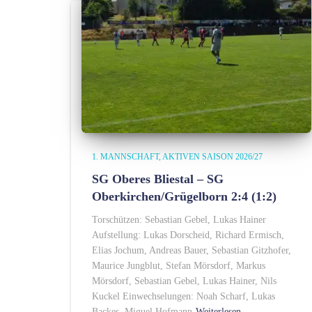
1. MANNSCHAFT
AKTIVEN SAISON 2026/27
SG Oberes Bliestal – SG
Oberkirchen/Grügelborn 2:4 (1:2)
Torschützen: Sebastian Gebel, Lukas Hainer
Aufstellung: Lukas Dorscheid, Richard Ermisch,
Elias Jochum, Andreas Bauer, Sebastian Gitzhofer,
Maurice Jungblut, Stefan Mörsdorf, Markus
Mörsdorf, Sebastian Gebel, Lukas Hainer, Nils
Kuckel Einwechselungen: Noah Scharf, Lukas
Backes, Miguel Hofmann
Weiterlesen