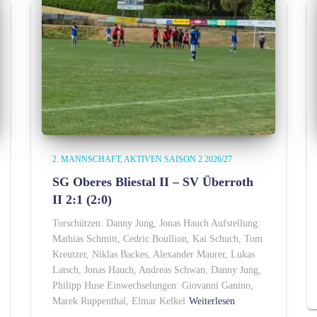
2. MANNSCHAFT
AKTIVEN SAISON 2 2026/27
SG Oberes Bliestal II – SV Überroth
II 2:1 (2:0)
Torschützen: Danny Jung, Jonas Hauch Aufstellung:
Mathias Schmitt, Cedric Boullion, Kai Schuch, Tom
Kreutzer, Niklas Backes, Alexander Maurer, Lukas
Latsch, Jonas Hauch, Andreas Schwan, Danny Jung,
Philipp Huse Einwechselungen: Giovanni Ganino,
Marek Ruppenthal, Elmar Kelkel
Weiterlesen