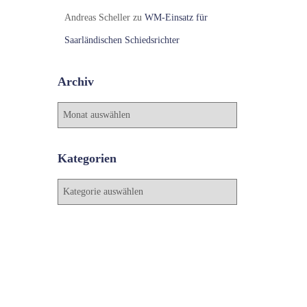
Andreas Scheller
zu
WM-Einsatz für
Saarländischen Schiedsrichter
Archiv
A
r
c
h
Kategorien
i
v
K
a
t
e
g
o
r
i
e