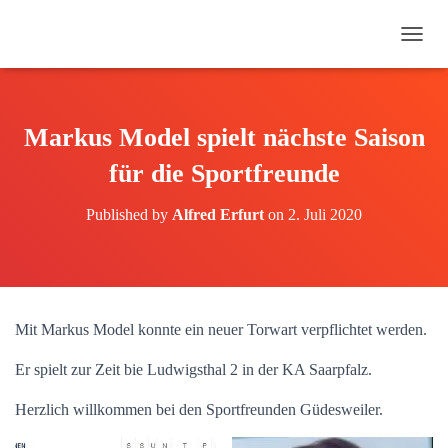
N
A
V
I
G
Markus Model spielt nächste Saison
A
T
für die Sportfreunde
I
O
Published by
Alfred Erfurt
on
2. Juli 2020
N
U
M
S
C
H
Mit Markus Model konnte ein neuer Torwart verpflichtet werden.
A
L
Er spielt zur Zeit bie Ludwigsthal 2 in der KA Saarpfalz.
T
E
Herzlich willkommen bei den Sportfreunden Güdesweiler.
N