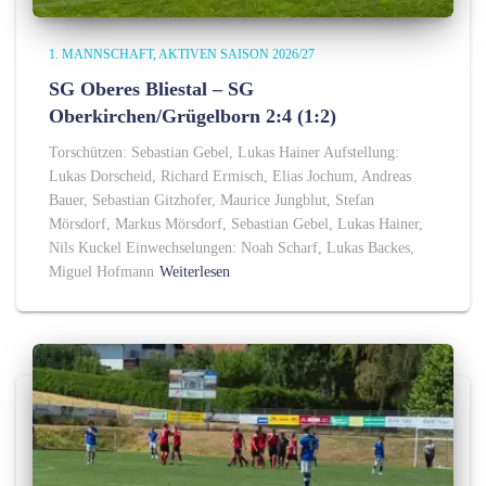
1. MANNSCHAFT
AKTIVEN SAISON 2026/27
SG Oberes Bliestal – SG
Oberkirchen/Grügelborn 2:4 (1:2)
Torschützen: Sebastian Gebel, Lukas Hainer Aufstellung:
Lukas Dorscheid, Richard Ermisch, Elias Jochum, Andreas
Bauer, Sebastian Gitzhofer, Maurice Jungblut, Stefan
Mörsdorf, Markus Mörsdorf, Sebastian Gebel, Lukas Hainer,
Nils Kuckel Einwechselungen: Noah Scharf, Lukas Backes,
Miguel Hofmann
Weiterlesen