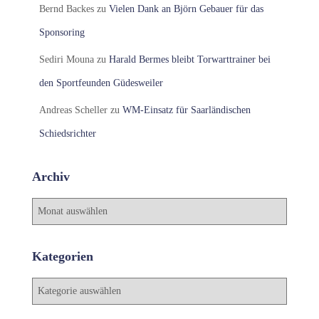
Bernd Backes
zu
Vielen Dank an Björn Gebauer für das
Sponsoring
Sediri Mouna
zu
Harald Bermes bleibt Torwarttrainer bei
den Sportfeunden Güdesweiler
Andreas Scheller
zu
WM-Einsatz für Saarländischen
Schiedsrichter
Archiv
A
r
c
h
Kategorien
i
v
K
a
t