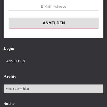
Login
ANMELDEN
Archiv
A
r
c
h
Suche