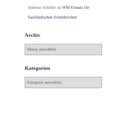
Andreas Scheller
zu
WM-Einsatz für
Saarländischen Schiedsrichter
Archiv
A
r
c
h
Kategorien
i
v
K
a
t
e
g
o
r
i
e