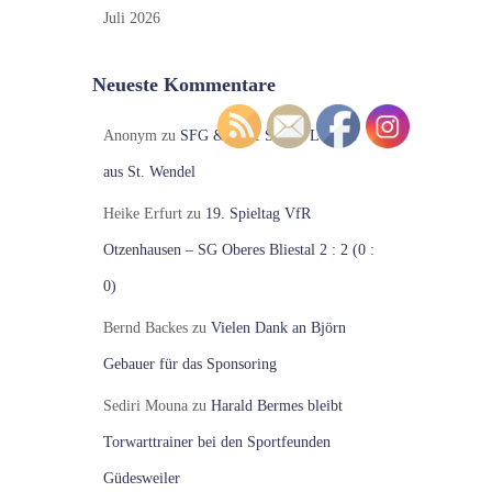
Juli 2026
Neueste Kommentare
Anonym
zu
SFG & No.1 Shisha Lounge
aus St. Wendel
Heike Erfurt
zu
19. Spieltag VfR
Otzenhausen – SG Oberes Bliestal 2 : 2 (0 :
0)
Bernd Backes
zu
Vielen Dank an Björn
Gebauer für das Sponsoring
Sediri Mouna
zu
Harald Bermes bleibt
Torwarttrainer bei den Sportfeunden
Güdesweiler