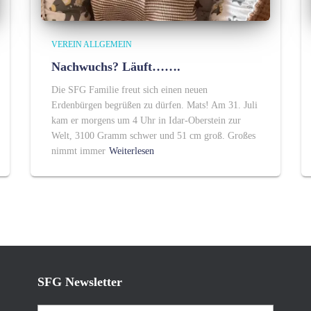
VEREIN ALLGEMEIN
Nachwuchs? Läuft…….
Die SFG Familie freut sich einen neuen
Erdenbürgen begrüßen zu dürfen. Mats! Am 31. Juli
kam er morgens um 4 Uhr in Idar-Oberstein zur
Welt, 3100 Gramm schwer und 51 cm groß. Großes
nimmt immer
Weiterlesen
SFG Newsletter