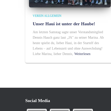
VEREIN ALLGEMEIN
Unser Haui ist unter der Haube!
Am letzten Samstag sagte unser Vorstandsmitglied
Dennis Hauch ganz laut „JA“ zu seiner Marina. Ab
heute spielst du, lieber Haui, in der Startelf des
Lebens – auf Lebenszeit und ohne Auswechslung!
Liebe Marina, lieber Dennis,
Weiterlesen
Social Media