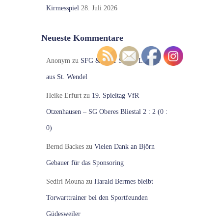
Kirmesspiel
28. Juli 2026
Neueste Kommentare
Anonym
zu
SFG & No.1 Shisha Lounge
aus St. Wendel
Heike Erfurt
zu
19. Spieltag VfR
Otzenhausen – SG Oberes Bliestal 2 : 2 (0 :
0)
Bernd Backes
zu
Vielen Dank an Björn
Gebauer für das Sponsoring
Sediri Mouna
zu
Harald Bermes bleibt
Torwarttrainer bei den Sportfeunden
Güdesweiler