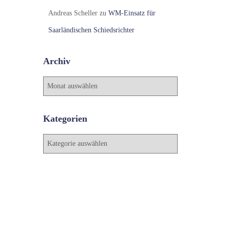
Andreas Scheller
zu
WM-Einsatz für
Saarländischen Schiedsrichter
Archiv
A
r
c
h
Kategorien
i
v
K
a
t
e
g
o
r
i
e