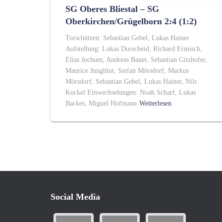
SG Oberes Bliestal – SG
Oberkirchen/Grügelborn 2:4 (1:2)
Torschützen: Sebastian Gebel, Lukas Hainer
Aufstellung: Lukas Dorscheid, Richard Ermisch,
Elias Jochum, Andreas Bauer, Sebastian Gitzhofer,
Maurice Jungblut, Stefan Mörsdorf, Markus
Mörsdorf, Sebastian Gebel, Lukas Hainer, Nils
Kuckel Einwechselungen: Noah Scharf, Lukas
Backes, Miguel Hofmann
Weiterlesen
Social Media