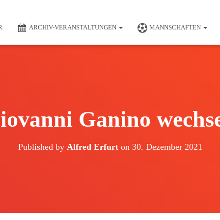
R
ARCHIV-VERANSTALTUNGEN
MANNSCHAFTEN
iovanni Ganino wechse
Published by
Alfred Erfurt
on
30. Dezember 2021