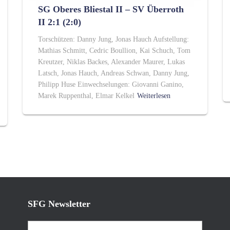
SG Oberes Bliestal II – SV Überroth
II 2:1 (2:0)
Torschützen: Danny Jung, Jonas Hauch Aufstellung:
Mathias Schmitt, Cedric Boullion, Kai Schuch, Tom
Kreutzer, Niklas Backes, Alexander Maurer, Lukas
Latsch, Jonas Hauch, Andreas Schwan, Danny Jung,
Philipp Huse Einwechselungen: Giovanni Ganino,
Marek Ruppenthal, Elmar Kelkel
Weiterlesen
SFG Newsletter