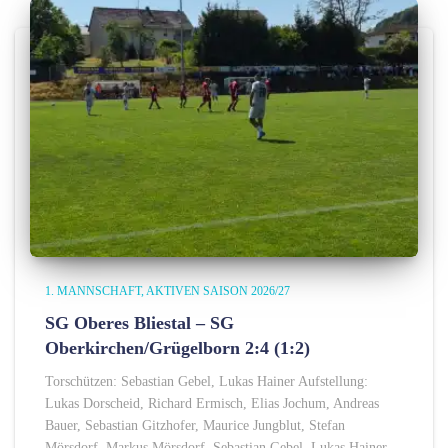
1. MANNSCHAFT
AKTIVEN SAISON 2026/27
SG Oberes Bliestal – SG
Oberkirchen/Grügelborn 2:4 (1:2)
Torschützen: Sebastian Gebel, Lukas Hainer Aufstellung:
Lukas Dorscheid, Richard Ermisch, Elias Jochum, Andreas
Bauer, Sebastian Gitzhofer, Maurice Jungblut, Stefan
Mörsdorf, Markus Mörsdorf, Sebastian Gebel, Lukas Hainer,