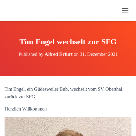
N
A
V
I
G
Tim Engel wechselt zur SFG
A
T
Published by
Alfred Erfurt
on
31. Dezember 2021
I
O
N
U
M
S
Tim Engel, ein Güdesweiler Bub, wechselt vom SV Oberthal
C
H
zurück zur SFG.
A
L
Herzlich Willkommen
T
E
N