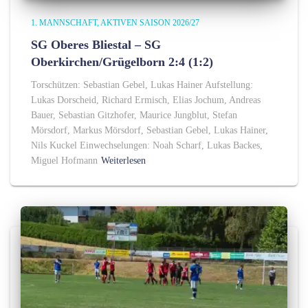
1. MANNSCHAFT
AKTIVEN SAISON 2026/27
SG Oberes Bliestal – SG
Oberkirchen/Grügelborn 2:4 (1:2)
Torschützen: Sebastian Gebel, Lukas Hainer Aufstellung:
Lukas Dorscheid, Richard Ermisch, Elias Jochum, Andreas
Bauer, Sebastian Gitzhofer, Maurice Jungblut, Stefan
Mörsdorf, Markus Mörsdorf, Sebastian Gebel, Lukas Hainer,
Nils Kuckel Einwechselungen: Noah Scharf, Lukas Backes,
Miguel Hofmann
Weiterlesen