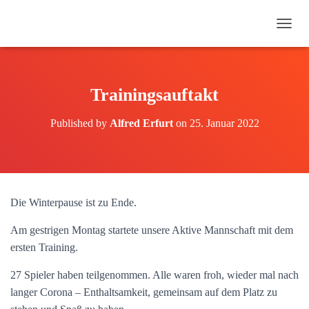
N
A
V
I
G
Trainingsauftakt
A
T
Published by
Alfred Erfurt
on
25. Januar 2022
I
O
N
U
M
S
Die Winterpause ist zu Ende.
C
H
Am gestrigen Montag startete unsere Aktive Mannschaft mit dem
A
L
ersten Training.
T
E
27 Spieler haben teilgenommen. Alle waren froh, wieder mal nach
N
langer Corona – Enthaltsamkeit, gemeinsam auf dem Platz zu