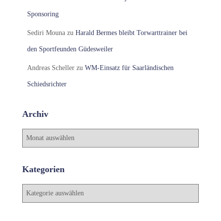
Sponsoring
Sediri Mouna
zu
Harald Bermes bleibt Torwarttrainer bei
den Sportfeunden Güdesweiler
Andreas Scheller
zu
WM-Einsatz für Saarländischen
Schiedsrichter
Archiv
A
r
c
h
Kategorien
i
v
K
a
t