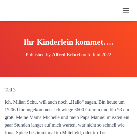
N
A
V
I
G
Ihr Kinderlein kommet….
A
T
Published by
Alfred Erfurt
on
5. Juni 2022
I
O
N
U
M
S
Teil 3
C
H
Ich, Milian Schu, will auch noch „Hallo“ sagen. Bin heute um
A
L
15:06 Uhr angekommen. Ich wiege 3600 Gramm und bin 53 cm
T
groß. Meine Mama Michelle und mein Papa Manuel mussten ein
E
paar Stunden länger auf mich warten, war nicht so schnell wie
N
Jona. Spiele bestimmt mal im Mittelfeld, oder im Tor.