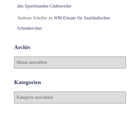
den Sportfeunden Güdesweiler
Andreas Scheller
zu
WM-Einsatz für Saarländischen
Schiedsrichter
Archiv
A
r
c
h
Kategorien
i
v
K
a
t
e
g
o
r