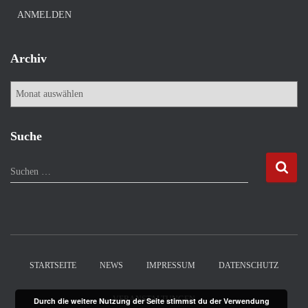
ANMELDEN
Archiv
A
r
c
h
Suche
i
v
S
Suchen …
u
c
h
e
n
n
STARTSEITE
NEWS
IMPRESSUM
DATENSCHUTZ
a
c
VERANSTALTUNGEN
Durch die weitere Nutzung der Seite stimmst du der Verwendung
h