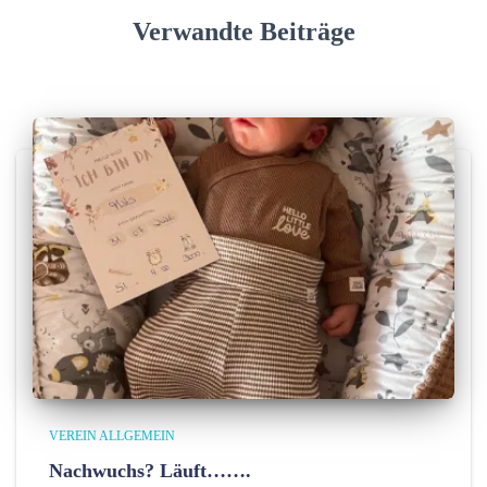
i
Verwandte Beiträge
e
n
VEREIN ALLGEMEIN
Nachwuchs? Läuft…….