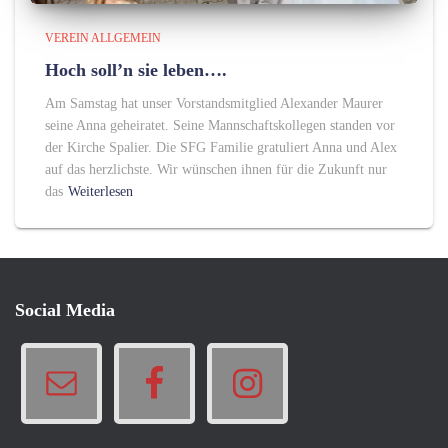
VEREIN ALLGEMEIN
Hoch soll’n sie leben….
Am Samstag hat unser Vorstandsmitglied Alexander Maurer
seine Anna geheiratet. Seine Mannschaftskollegen standen vor
der Kirche Spalier. Die SFG Familie gratuliert Anna und Alex
auf das herzlichste. Wir wünschen ihnen für die Zukunft nur
das
Weiterlesen
Social Media